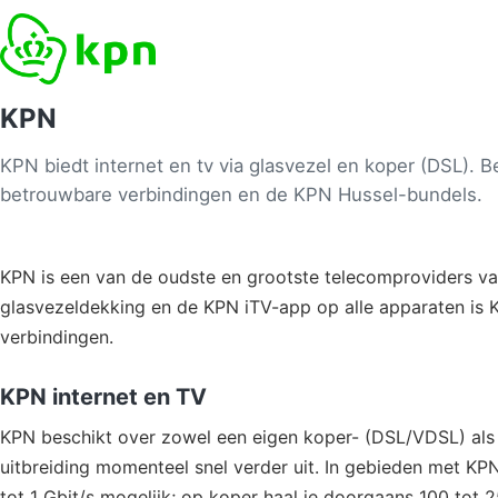
KPN
KPN biedt internet en tv via glasvezel en koper (DSL). 
betrouwbare verbindingen en de KPN Hussel-bundels.
KPN is een van de oudste en grootste telecomproviders v
glasvezeldekking en de KPN iTV-app op alle apparaten is 
verbindingen.
KPN internet en TV
KPN beschikt over zowel een eigen koper- (DSL/VDSL) als 
uitbreiding momenteel snel verder uit. In gebieden met KP
tot 1 Gbit/s mogelijk; op koper haal je doorgaans 100 tot 2