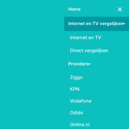
×
Home
Internet en TV vergelijken
▾
Internet en TV
Direct vergelijken
Providers
▾
Ziggo
KPN
Vodafone
Odido
Online.nl