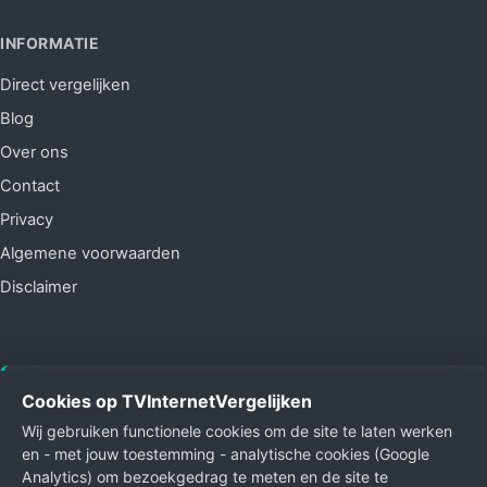
INFORMATIE
Direct vergelijken
Blog
Over ons
Contact
Privacy
Algemene voorwaarden
Disclaimer
Affiliate-relatie:
Wij ontvangen commissie via
Cookies op TVInternetVergelijken
Breedbandwinkel.nl wanneer je via onze site een abonnement
Wij gebruiken functionele cookies om de site te laten werken
afsluit. Dit beïnvloedt de volgorde of beoordelingen niet - alle
en - met jouw toestemming - analytische cookies (Google
providers worden onafhankelijk vergeleken.
Analytics) om bezoekgedrag te meten en de site te