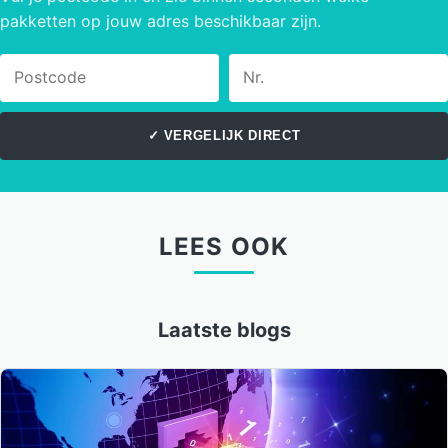
pakketten op jouw adres beschikbaar zijn.
Postcode
Huisnummer
✓
VERGELIJK DIRECT
LEES OOK
Laatste blogs